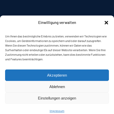
Einwilligung verwalten
Unsere Fahrzeugangebote
Um Ihnen das bestmögliche Erlebnis zu bieten, verwenden wir Technologien wie
Cookies, um Geräteinformationen zu speichern und/oder darauf zuzugreifen.
Wenn Sie diesen Technologien zustimmen, können wir Daten wie das
Surfverhalten oder eindeutige IDs auf dieser Website verarbeiten. Wenn Sie Ihre
Auto Verkaufen
Zustimmung nicht erteilen oder zurückziehen, kann dies bestimmte Funktionen
und Features beeinträchtigen.
Über uns
Akzeptieren
Kontakte
Ablehnen
Einstellungen anzeigen
Impressum