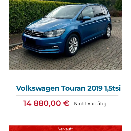
Volkswagen Touran 2019 1,5tsi
14 880,00
€
Nicht vorrätig
Volkswagen Touran
2019 1,5tsi
Verkauft