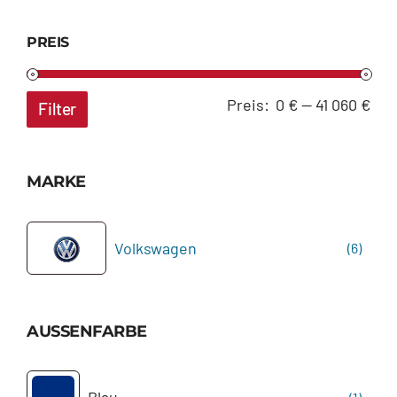
PREIS
Min
Max
Preis:
0 €
—
41 060 €
Filter
Pre
Pre
MARKE
Volkswagen
(6)
AUSSENFARBE