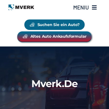
Zum
MENIU
Inhalt
springen
Suchen Sie ein Auto?
Unsere Fahrzeugangebote
Altes Auto Ankaufsformular
Auto Verkaufen
Über uns
Kontakte
Mverk.de