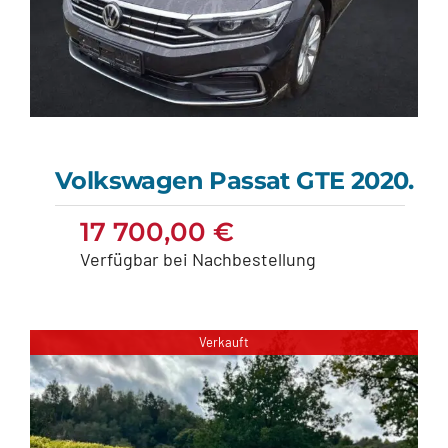
Volkswagen Passat GTE 2020.
17 700,00
€
Volkswagen Passat
Verfügbar bei Nachbestellung
GTE 2020.
17 700,00
€
Verkauft