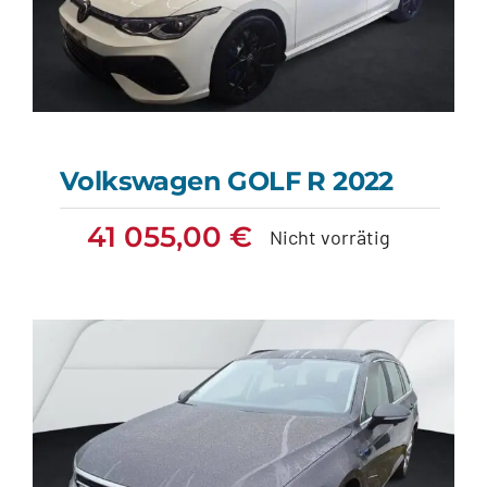
Volkswagen GOLF R 2022
41 055,00
€
Nicht vorrätig
Volkswagen GOLF R
2022
41 055,00
€