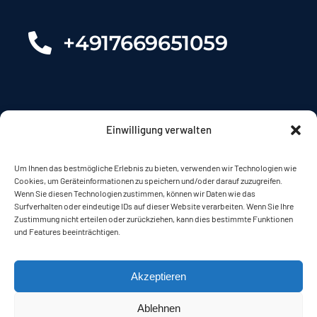
+4917669651059
Einwilligung verwalten
Unsere Fahrzeugangebote
Um Ihnen das bestmögliche Erlebnis zu bieten, verwenden wir Technologien wie
Cookies, um Geräteinformationen zu speichern und/oder darauf zuzugreifen.
Wenn Sie diesen Technologien zustimmen, können wir Daten wie das
Surfverhalten oder eindeutige IDs auf dieser Website verarbeiten. Wenn Sie Ihre
Auto Verkaufen
Zustimmung nicht erteilen oder zurückziehen, kann dies bestimmte Funktionen
und Features beeinträchtigen.
Über uns
Akzeptieren
Kontakte
Ablehnen