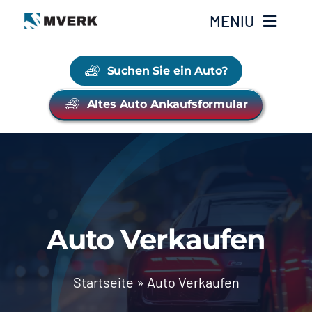
Zum
MENIU
Inhalt
springen
Suchen Sie ein Auto?
Unsere Fahrzeugangebote
Altes Auto Ankaufsformular
Auto Verkaufen
Über uns
Kontakte
Auto Verkaufen
Startseite
»
Auto Verkaufen