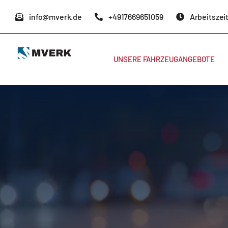
Zum
info@mverk.de
+4917669651059
Arbeitszeit
Inhalt
springen
UNSERE FAHRZEUGANGEBOTE