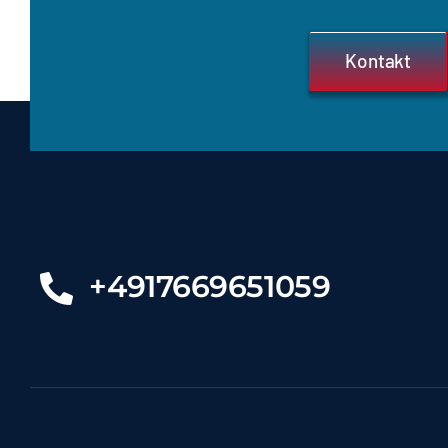
Kontakt
+4917669651059